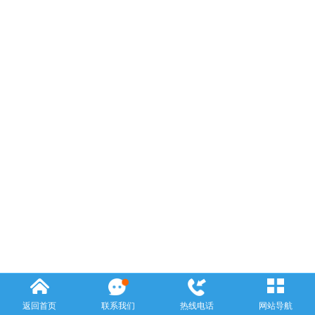
返回首页
联系我们
热线电话
网站导航