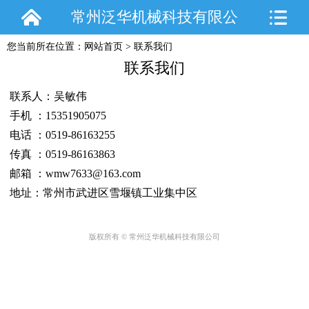
常州泛华机械科技有限公
您当前所在位置：
网站首页
>
联系我们
司
联系我们
联系人：吴敏伟
手机 ：15351905075
电话 ：0519-86163255
传真 ：0519-86163863
邮箱 ：wmw7633@163.com
地址：常州市武进区雪堰镇工业集中区
版权所有 © 常州泛华机械科技有限公司