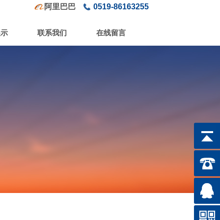
阿里巴巴
0519-86163255
展示
联系我们
在线留言