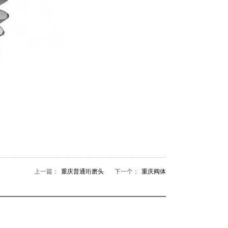
上一篇：
重庆普通珩磨头
下一个：
重庆阀体