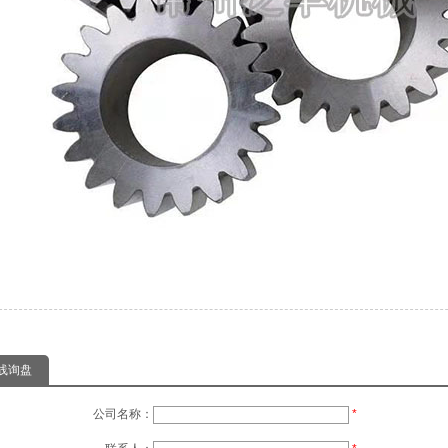
线询盘
公司名称：
*