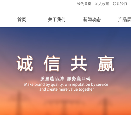
设为首页
加入收藏
联系我们
首页
关于我们
新闻动态
产品